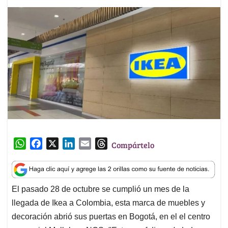
W
F
X
L
E
T
Compártelo
h
a
i
m
h
a
c
n
a
r
t
e
k
i
e
El pasado 28 de octubre se cumplió un mes de la
s
b
e
l
a
llegada de Ikea a Colombia, esta marca de muebles y
A
o
d
d
p
o
I
s
decoración abrió sus puertas en Bogotá, en el el centro