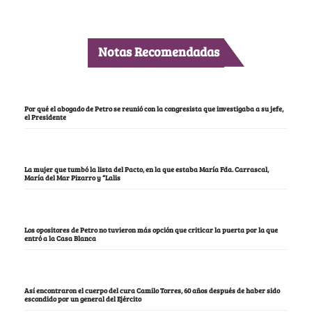
Notas Recomendadas
Por qué el abogado de Petro se reunió con la congresista que investigaba a su jefe,
el Presidente
La mujer que tumbó la lista del Pacto, en la que estaba María Fda. Carrascal,
María del Mar Pizarro y “Lalis
Los opositores de Petro no tuvieron más opción que criticar la puerta por la que
entró a la Casa Blanca
Así encontraron el cuerpo del cura Camilo Torres, 60 años después de haber sido
escondido por un general del Ejército