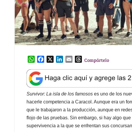
W
F
X
L
E
T
Compártelo
h
a
i
m
h
a
c
n
a
r
t
e
k
i
e
s
b
e
l
a
A
o
d
d
Survivor: La isla de los famosos
es uno de los nue
p
o
I
s
hacerle competencia a Caracol. Aunque era un fo
p
k
n
que le trabajaron a la producción, aunque en rede
flojo de las pruebas. Sin embargo, si hay algo que
supervivencia a la que se enfrentan sus concursa