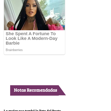
Notas Recomendadas
La mujer que tumbó la lista del Pacto,