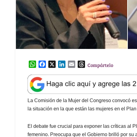
W
F
X
L
E
T
Compártelo
h
a
i
m
h
a
c
n
a
r
t
e
k
i
e
s
b
e
l
a
A
o
d
d
La Comisión de la Mujer del Congreso convocó est
p
o
I
s
la situación en la que están las mujeres en el Pla
p
k
n
El debate fue crucial para exponer las críticas al 
femenino. Preocupa que el Gobierno brilló por su