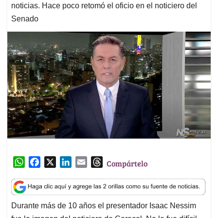
noticias. Hace poco retomó el oficio en el noticiero del
Senado
W
F
X
L
E
T
Compártelo
h
a
i
m
h
a
c
n
a
r
t
e
k
i
e
Durante más de 10 años el presentador Isaac Nessim
s
b
e
l
a