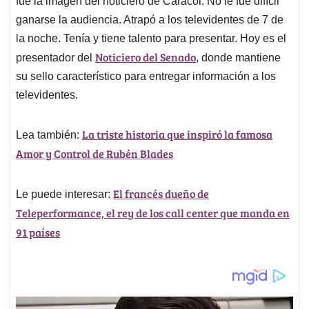
fue la imagen del noticiero de Caracol. No le fue difícil
A
o
d
d
p
o
I
s
ganarse la audiencia. Atrapó a los televidentes de 7 de
p
k
n
la noche. Tenía y tiene talento para presentar. Hoy es el
Noticiero del Senado
presentador del
, donde mantiene
su sello característico para entregar información a los
televidentes.
La triste historia que inspiró la famosa
Lea también:
Amor y Control de Rubén Blades
El francés dueño de
Le puede interesar:
Teleperformance, el rey de los call center que manda en
91 países