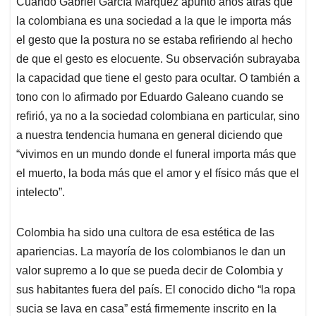
Cuando Gabriel García Márquez apuntó años atrás que
s
b
e
l
a
la colombiana es una sociedad a la que le importa más
A
o
d
d
p
o
I
s
el gesto que la postura no se estaba refiriendo al hecho
p
k
n
de que el gesto es elocuente. Su observación subrayaba
la capacidad que tiene el gesto para ocultar. O también a
tono con lo afirmado por Eduardo Galeano cuando se
refirió, ya no a la sociedad colombiana en particular, sino
a nuestra tendencia humana en general diciendo que
“vivimos en un mundo donde el funeral importa más que
el muerto, la boda más que el amor y el físico más que el
intelecto”.
Colombia ha sido una cultora de esa estética de las
apariencias. La mayoría de los colombianos le dan un
valor supremo a lo que se pueda decir de Colombia y
sus habitantes fuera del país. El conocido dicho “la ropa
sucia se lava en casa” está firmemente inscrito en la