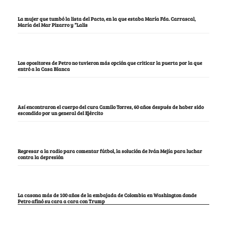
La mujer que tumbó la lista del Pacto, en la que estaba María Fda. Carrascal,
María del Mar Pizarro y “Lalis
Los opositores de Petro no tuvieron más opción que criticar la puerta por la que
entró a la Casa Blanca
Así encontraron el cuerpo del cura Camilo Torres, 60 años después de haber sido
escondido por un general del Ejército
Regresar a la radio para comentar fútbol, la solución de Iván Mejía para luchar
contra la depresión
La casona más de 100 años de la embajada de Colombia en Washington donde
Petro afinó su cara a cara con Trump