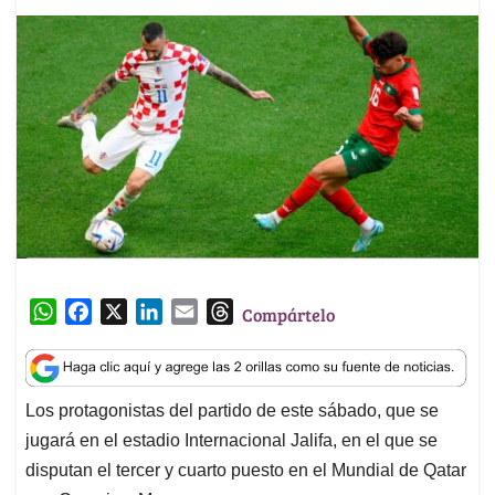
W
F
X
L
E
T
Compártelo
h
a
i
m
h
a
c
n
a
r
t
e
k
i
e
Los protagonistas del partido de este sábado, que se
s
b
e
l
a
jugará en el estadio Internacional Jalifa, en el que se
A
o
d
d
p
o
I
s
disputan el tercer y cuarto puesto en el Mundial de Qatar