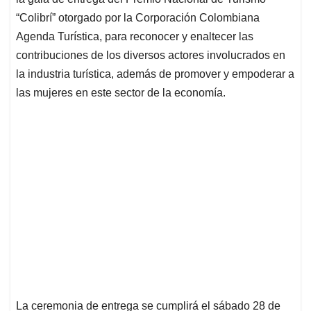
A
o
d
d
p
o
I
s
“Colibrí” otorgado por la Corporación Colombiana
p
k
n
Agenda Turística, para reconocer y enaltecer las
contribuciones de los diversos actores involucrados en
la industria turística, además de promover y empoderar a
las mujeres en este sector de la economía.
La ceremonia de entrega se cumplirá el sábado 28 de