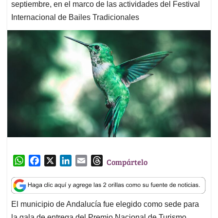
septiembre, en el marco de las actividades del Festival
Internacional de Bailes Tradicionales
W
F
X
L
E
T
Compártelo
h
a
i
m
h
a
c
n
a
r
t
e
k
i
e
El municipio de Andalucía fue elegido como sede para
s
b
e
l
a
la gala de entrega del Premio Nacional de Turismo