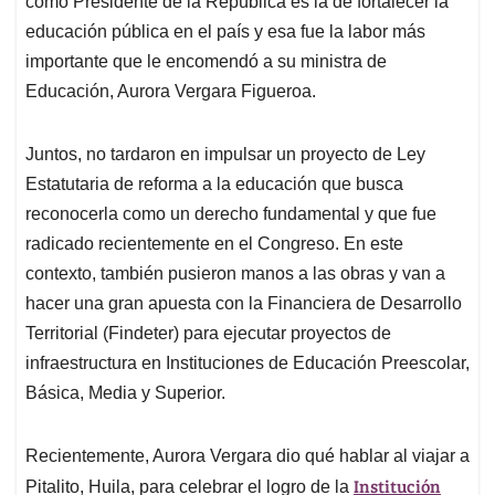
como Presidente de la República es la de fortalecer la
A
o
d
d
p
o
I
s
educación pública en el país y esa fue la labor más
p
k
n
importante que le encomendó a su ministra de
Educación, Aurora Vergara Figueroa.
Juntos, no tardaron en impulsar un proyecto de Ley
Estatutaria de reforma a la educación que busca
reconocerla como un derecho fundamental y que fue
radicado recientemente en el Congreso. En este
contexto, también pusieron manos a las obras y van a
hacer una gran apuesta con la Financiera de Desarrollo
Territorial (Findeter) para ejecutar proyectos de
infraestructura en Instituciones de Educación Preescolar,
Básica, Media y Superior.
Recientemente, Aurora Vergara dio qué hablar al viajar a
Institución
Pitalito, Huila, para celebrar el logro de la