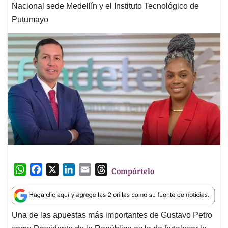
Nacional sede Medellín y el Instituto Tecnológico de
Putumayo
W
F
X
L
E
T
Compártelo
h
a
i
m
h
a
c
n
a
r
t
e
k
i
e
Una de las apuestas más importantes de Gustavo Petro
s
b
e
l
a