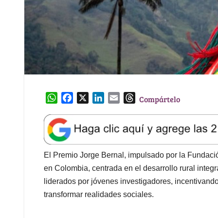
W
F
X
L
E
T
Compártelo
h
a
i
m
h
a
c
n
a
r
t
e
k
i
e
s
b
e
l
a
A
o
d
d
El Premio Jorge Bernal, impulsado por la Fundació
p
o
I
s
en Colombia, centrada en el desarrollo rural integr
p
k
n
liderados por jóvenes investigadores, incentivand
transformar realidades sociales.