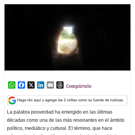
W
F
X
L
E
T
Compártelo
h
a
i
m
h
a
c
n
a
r
t
e
k
i
e
La palabra posverdad ha emergido en las últimas
s
b
e
l
a
décadas como una de las más resonantes en el ámbito
A
o
d
d
p
o
I
s
político, mediático y cultural. El término, que hace