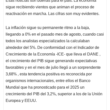
p
o
I
s
Esas noticias son buenas para el país. La economía
p
k
n
sigue recibiendo vientos que animan el proceso de
reactivación en marcha. Las cifras son muy evidentes.
La inflación sigue su permanente ritmo a la baja,
llegando a 0% en el pasado mes de agosto, cuando casi
todos los analistas especializados la calculaban
alrededor del 5%. De conformidad con el Indicador de
Crecimiento de la Economía -ICE- que lleva el DANE ,
el crecimiento del PIB sigue generando expectativas
favorables y en el mes de julio llegó a un sorprendente
3,68% , esta tendencia positiva es reconocida por
organismos internacionales, entre ellos el Banco
Mundial que ha pronosticado para el 2025 un
crecimiento del PIB del 3,2%, superior a los de la Unión
Europea y EEUU.