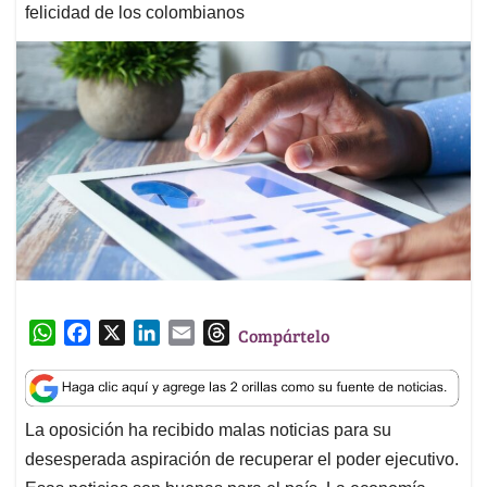
felicidad de los colombianos
W
F
X
L
E
T
Compártelo
h
a
i
m
h
a
c
n
a
r
t
e
k
i
e
La oposición ha recibido malas noticias para su
s
b
e
l
a
desesperada aspiración de recuperar el poder ejecutivo.
A
o
d
d