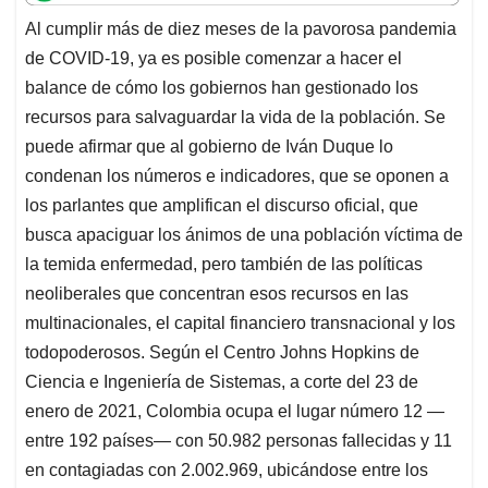
t
e
k
i
e
Al cumplir más de diez meses de la pavorosa pandemia
s
b
e
l
a
de COVID-19, ya es posible comenzar a hacer el
A
o
d
d
p
o
I
s
balance de cómo los gobiernos han gestionado los
p
k
n
recursos para salvaguardar la vida de la población. Se
puede afirmar que al gobierno de Iván Duque lo
condenan los números e indicadores, que se oponen a
los parlantes que amplifican el discurso oficial, que
busca apaciguar los ánimos de una población víctima de
la temida enfermedad, pero también de las políticas
neoliberales que concentran esos recursos en las
multinacionales, el capital financiero transnacional y los
todopoderosos. Según el Centro Johns Hopkins de
Ciencia e Ingeniería de Sistemas, a corte del 23 de
enero de 2021, Colombia ocupa el lugar número 12 —
entre 192 países— con 50.982 personas fallecidas y 11
en contagiadas con 2.002.969, ubicándose entre los