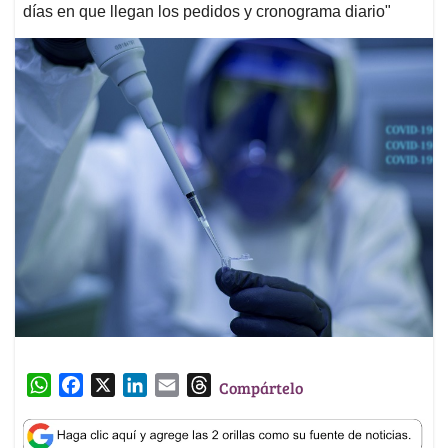
días en que llegan los pedidos y cronograma diario"
W
F
X
L
E
T
Compártelo
h
a
i
m
h
a
c
n
a
r