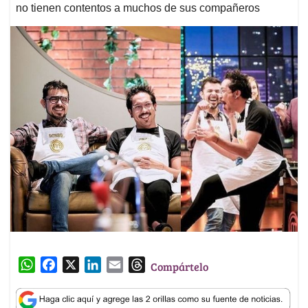
no tienen contentos a muchos de sus compañeros
W
F
X
L
E
T
Compártelo
h
a
i
m
h
a
c
n
a
r