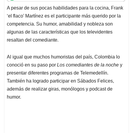
t
e
k
i
e
A pesar de sus pocas habilidades para la cocina, Frank
s
b
e
l
a
‘el flaco’ Martínez es el participante más querido por la
A
o
d
d
p
o
I
s
competencia. Su humor, amabilidad y nobleza son
p
k
n
algunas de las características que los televidentes
resaltan del comediante.
Al igual que muchos humoristas del país, Colombia lo
conoció en su paso por
Los comediantes de la noche
y
presentar diferentes programas de Telemedellín.
También ha logrado participar en Sábados Felices,
además de realizar giras, monólogos y podcast de
humor.