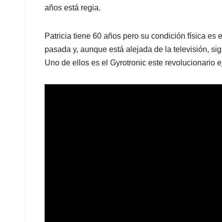
años está regia.
Patricia tiene 60 años pero su condición física es
pasada y, aunque está alejada de la televisión, s
Uno de ellos es el Gyrotronic este revolucionario ej