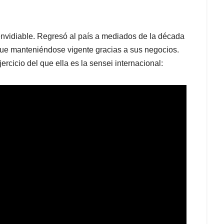
 envidiable. Regresó al país a mediados de la década
igue manteniéndose vigente gracias a sus negocios.
ercicio del que ella es la sensei internacional: