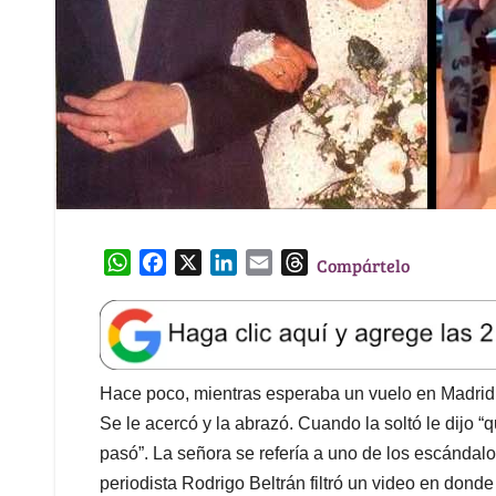
W
F
X
L
E
T
Compártelo
h
a
i
m
h
a
c
n
a
r
t
e
k
i
e
s
b
e
l
a
A
o
d
d
Hace poco, mientras esperaba un vuelo en Madrid, 
p
o
I
s
Se le acercó y la abrazó. Cuando la soltó le dijo “
p
k
n
pasó”. La señora se refería a uno de los escándalo
periodista Rodrigo Beltrán filtró un video en donde