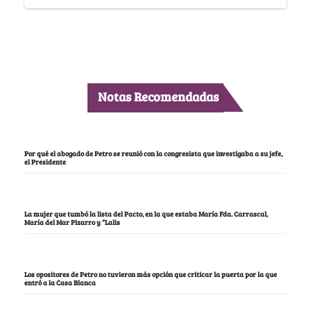
Notas Recomendadas
Por qué el abogado de Petro se reunió con la congresista que investigaba a su jefe,
el Presidente
La mujer que tumbó la lista del Pacto, en la que estaba María Fda. Carrascal,
María del Mar Pizarro y “Lalis
Los opositores de Petro no tuvieron más opción que criticar la puerta por la que
entró a la Casa Blanca