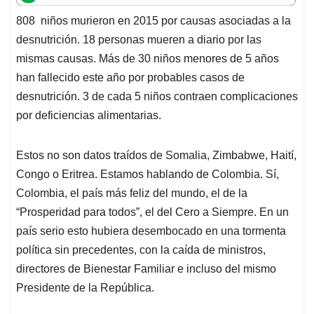
t
e
k
i
e
808 niños murieron en 2015 por causas asociadas a la
s
b
e
l
a
desnutrición. 18 personas mueren a diario por las
A
o
d
d
p
o
I
s
mismas causas. Más de 30 niños menores de 5 años
p
k
n
han fallecido este año por probables casos de
desnutrición. 3 de cada 5 niños contraen complicaciones
por deficiencias alimentarias.
Estos no son datos traídos de Somalia, Zimbabwe, Haití,
Congo o Eritrea. Estamos hablando de Colombia. Sí,
Colombia, el país más feliz del mundo, el de la
“Prosperidad para todos”, el del Cero a Siempre. En un
país serio esto hubiera desembocado en una tormenta
política sin precedentes, con la caída de ministros,
directores de Bienestar Familiar e incluso del mismo
Presidente de la República.