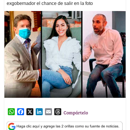
exgobernador el chance de salir en la foto
W
F
X
L
E
T
Compártelo
h
a
i
m
h
a
c
n
a
r