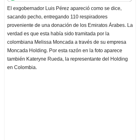
t
e
k
i
e
El exgobernador Luis Pérez apareció como se dice,
s
b
e
l
a
sacando pecho, entregando 110 respiradores
A
o
d
d
p
o
I
s
proveniente de una donación de los Emiratos Árabes. La
p
k
n
verdad es que esta había sido tramitada por la
colombiana Melissa Moncada a través de su empresa
Moncada Holding. Por esta razón en la foto aparece
también Kateryne Rueda, la representante del Holding
en Colombia.