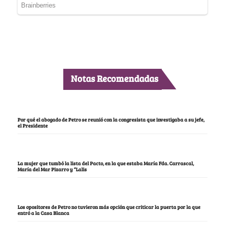
Notas Recomendadas
Por qué el abogado de Petro se reunió con la congresista que investigaba a su jefe,
el Presidente
La mujer que tumbó la lista del Pacto, en la que estaba María Fda. Carrascal,
María del Mar Pizarro y “Lalis
Los opositores de Petro no tuvieron más opción que criticar la puerta por la que
entró a la Casa Blanca