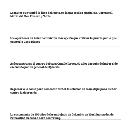
La mujer que tumbó la lista del Pacto, en la que estaba María Fda. Carrascal,
María del Mar Pizarro y “Lalis
Los opositores de Petro no tuvieron más opción que criticar la puerta por la que
entró a la Casa Blanca
Así encontraron el cuerpo del cura Camilo Torres, 60 años después de haber sido
escondido por un general del Ejército
Regresar a la radio para comentar fútbol, la solución de Iván Mejía para luchar
contra la depresión
La casona más de 100 años de la embajada de Colombia en Washington donde
Petro afinó su cara a cara con Trump