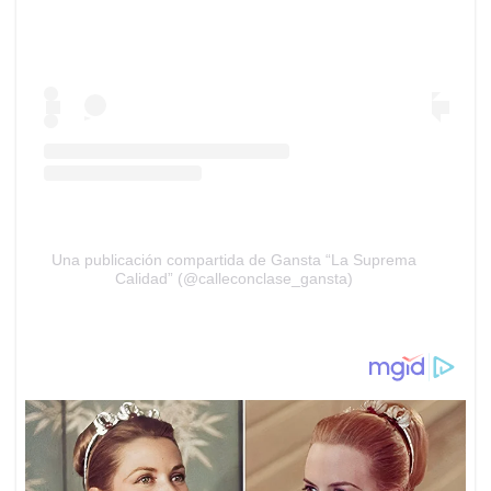
Una publicación compartida de Gansta “La Suprema
Calidad” (@calleconclase_gansta)