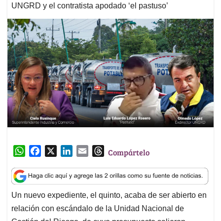
UNGRD y el contratista apodado ‘el pastuso’
W
F
X
L
E
T
Compártelo
h
a
i
m
h
a
c
n
a
r
t
e
k
i
e
Un nuevo expediente, el quinto, acaba de ser abierto en
s
b
e
l
a
relación con escándalo de la Unidad Nacional de
A
o
d
d