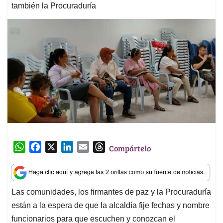
también la Procuraduría
W
F
X
L
E
T
Compártelo
h
a
i
m
h
a
c
n
a
r
t
e
k
i
e
Las comunidades, los firmantes de paz y la Procuraduría
s
b
e
l
a
están a la espera de que la alcaldía fije fechas y nombre
A
o
d
d
p
o
I
s
funcionarios para que escuchen y conozcan el