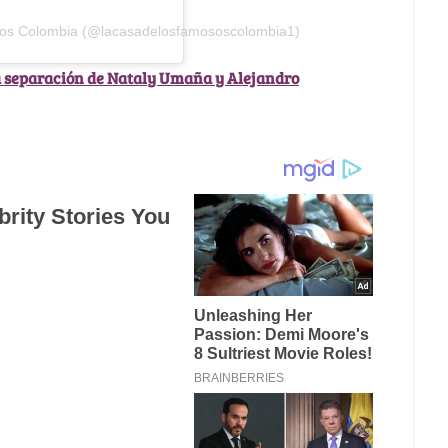
osos Colombia (@lacasadelosfamososcolombia1)
a separación de Nataly Umaña y Alejandro