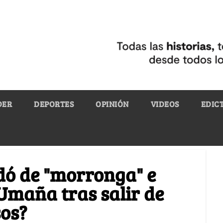
DER
DEPORTES
OPINIÓN
VIDEOS
EDIC
ldó de "morronga" e
 Umaña tras salir de
sos?