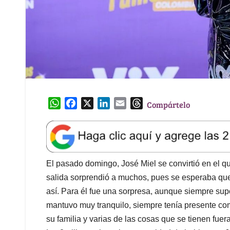
W
F
X
L
E
T
Compártelo
h
a
i
m
h
a
c
n
a
r
t
e
k
i
e
s
b
e
l
a
A
o
d
d
El pasado domingo, José Miel se convirtió en el q
p
o
I
s
salida sorprendió a muchos, pues se esperaba que
p
k
n
así. Para él fue una sorpresa, aunque siempre supo
mantuvo muy tranquilo, siempre tenía presente co
su familia y varias de las cosas que se tienen fuera