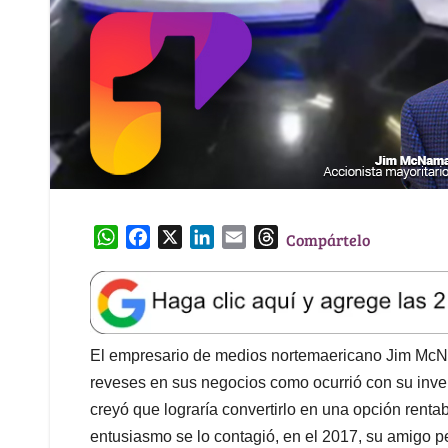
W
F
X
L
E
T
Compártelo
h
a
i
m
h
a
c
n
a
r
t
e
k
i
e
s
b
e
l
a
A
o
d
d
El empresario de medios nortemaericano Jim McNam
p
o
I
s
reveses en sus negocios como ocurrió con su inv
p
k
n
creyó que lograría convertirlo en una opción renta
entusiasmo se lo contagió, en el 2017, su amigo per