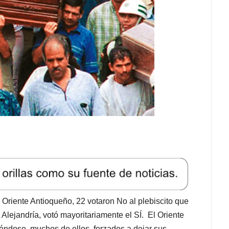
Oriente Antioqueño, 22 votaron No al plebiscito que
lejandría, votó mayoritariamente el SÍ. El Oriente
r viéndose, muchos de ellos, forzados a dejar sus