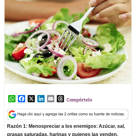
W
F
X
L
E
T
Compártelo
h
a
i
m
h
a
c
n
a
r
t
e
k
i
e
Razón 1: Menospreciar a los enemigos: Azúcar, sal,
s
b
e
l
a
grasas saturadas, harinas y quienes las venden.
A
o
d
d