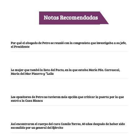
Notas Recomendadas
Por qué el abogado de Petro se reunió con la congresista que investigaba a su jefe,
el Presidente
La mujer que tumbó la lista del Pacto, en la que estaba María Fda. Carrascal,
María del Mar Pizarro y “Lalis
Los opositores de Petro no tuvieron más opción que criticar la puerta por la que
entró a la Casa Blanca
Así encontraron el cuerpo del cura Camilo Torres, 60 años después de haber sido
escondido por un general del Ejército