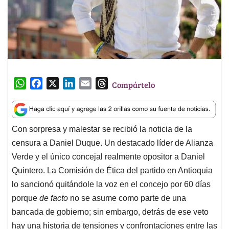
W
F
X
L
E
T
Compártelo
h
a
i
m
h
a
c
n
a
r
t
e
k
i
e
Con sorpresa y malestar se recibió la noticia de la
s
b
e
l
a
censura a Daniel Duque. Un destacado líder de Alianza
A
o
d
d
p
o
I
s
Verde y el único concejal realmente opositor a Daniel
p
k
n
Quintero. La Comisión de Ética del partido en Antioquia
lo sancionó quitándole la voz en el concejo por 60 días
porque
de facto
no se asume como parte de una
bancada de gobierno; sin embargo, detrás de ese veto
hay una historia de tensiones y confrontaciones entre las