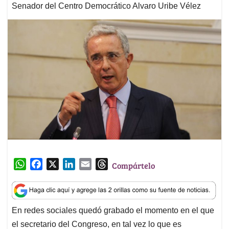
Senador del Centro Democrático Alvaro Uribe Vélez
W
F
X
L
E
T
Compártelo
h
a
i
m
h
a
c
n
a
r
t
e
k
i
e
En redes sociales quedó grabado el momento en el que
s
b
e
l
a
el secretario del Congreso, en tal vez lo que es
A
o
d
d