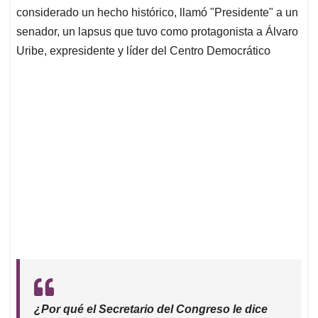
p
o
I
s
considerado un hecho histórico, llamó "Presidente" a un
p
k
n
senador, un lapsus que tuvo como protagonista a Álvaro
Uribe, expresidente y líder del Centro Democrático
¿Por qué el Secretario del Congreso le dice