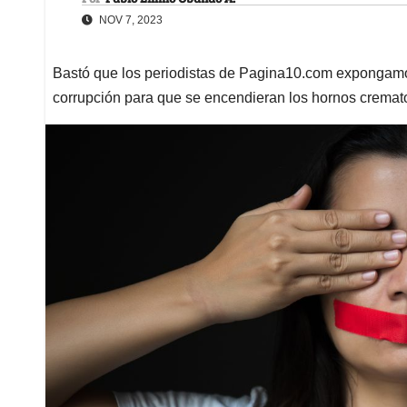
NOV 7, 2023
Bastó que los periodistas de Pagina10.com expongam
corrupción para que se encendieran los hornos cremat