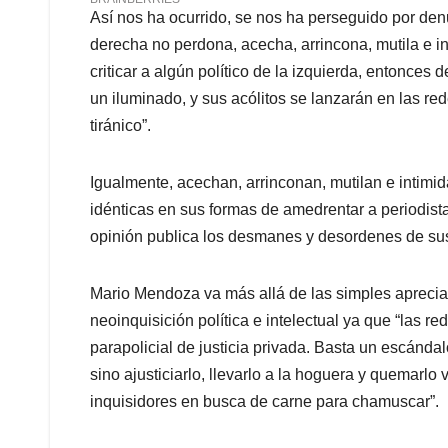
Así nos ha ocurrido, se nos ha perseguido por den
derecha no perdona, acecha, arrincona, mutila e in
criticar a algún político de la izquierda, entonces 
un iluminado, y sus acólitos se lanzarán en las rede
tiránico”.
Igualmente, acechan, arrinconan, mutilan e intimi
idénticas en sus formas de amedrentar a periodis
opinión publica los desmanes y desordenes de sus
Mario Mendoza va más allá de las simples apreci
neoinquisición política e intelectual ya que “las r
parapolicial de justicia privada. Basta un escándalo
sino ajusticiarlo, llevarlo a la hoguera y quemarl
inquisidores en busca de carne para chamuscar”.