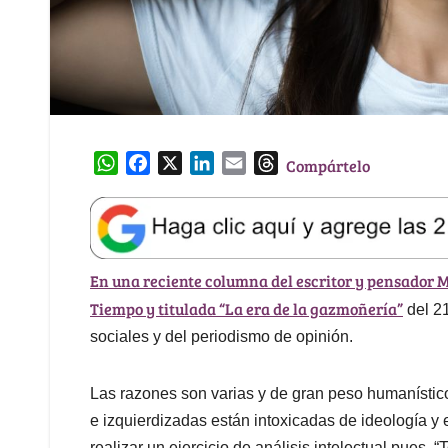
W
F
X
L
E
T
Compártelo
h
a
i
m
h
a
c
n
a
r
t
e
k
i
e
s
b
e
l
a
En una reciente columna del escritor y pensador M
A
o
d
d
p
o
I
s
Tiempo y titulada “La era de la gazmoñería”
del 21
p
k
n
sociales y del periodismo de opinión.
Las razones son varias y de gran peso humanístico
e izquierdizadas están intoxicadas de ideología 
realizar un ejercicio de análisis intelectual pues,