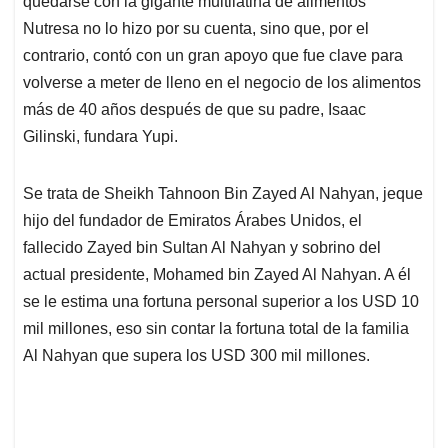
quedarse con la gigante multilatina de alimentos
A
o
d
d
p
o
I
s
Nutresa no lo hizo por su cuenta, sino que, por el
p
k
n
contrario, contó con un gran apoyo que fue clave para
volverse a meter de lleno en el negocio de los alimentos
más de 40 años después de que su padre, Isaac
Gilinski, fundara Yupi.
Se trata de Sheikh Tahnoon Bin Zayed Al Nahyan, jeque
hijo del fundador de Emiratos Árabes Unidos, el
fallecido Zayed bin Sultan Al Nahyan y sobrino del
actual presidente, Mohamed bin Zayed Al Nahyan. A él
se le estima una fortuna personal superior a los USD 10
mil millones, eso sin contar la fortuna total de la familia
Al Nahyan que supera los USD 300 mil millones.