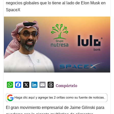
negocios globales que lo tiene al lado de Elon Musk en
SpaceX
W
F
X
L
E
T
Compártelo
h
a
i
m
h
a
c
n
a
r
t
e
k
i
e
El gran movimiento empresarial de Jaime Gilinski para
s
b
e
l
a