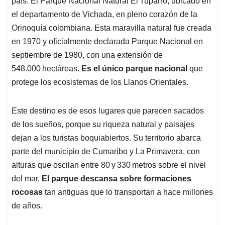
p
o
I
s
país. El Parque Nacional Natural El Tuparro, ubicado en
p
k
n
el departamento de Vichada, en pleno corazón de la
Orinoquía colombiana. Esta maravilla natural fue creada
en 1970 y oficialmente declarada Parque Nacional en
septiembre de 1980, con una extensión de
548.000 hectáreas.
Es el único parque nacional
que
protege los ecosistemas de los Llanos Orientales.
Este destino es de esos lugares que parecen sacados
de los sueños, porque su riqueza natural y paisajes
dejan a los turistas boquiabiertos. Su territorio abarca
parte del municipio de Cumaribo y La Primavera, con
alturas que oscilan entre 80 y 330 metros sobre el nivel
del mar.
El parque descansa sobre formaciones
rocosas
tan antiguas que lo transportan a hace millones
de años.