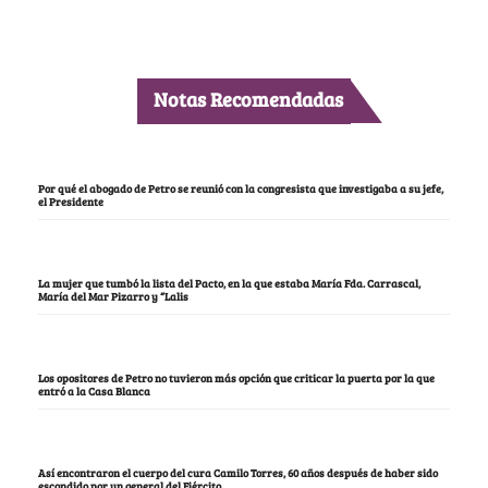
Notas Recomendadas
Por qué el abogado de Petro se reunió con la congresista que investigaba a su jefe,
el Presidente
La mujer que tumbó la lista del Pacto, en la que estaba María Fda. Carrascal,
María del Mar Pizarro y “Lalis
Los opositores de Petro no tuvieron más opción que criticar la puerta por la que
entró a la Casa Blanca
Así encontraron el cuerpo del cura Camilo Torres, 60 años después de haber sido
escondido por un general del Ejército