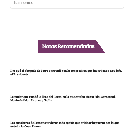
Notas Recomendadas
Por qué el abogado de Petro se reunió con la congresista que investigaba a su jefe,
el Presidente
La mujer que tumbó la lista del Pacto, en la que estaba María Fda. Carrascal,
María del Mar Pizarro y “Lalis
Los opositores de Petro no tuvieron más opción que criticar la puerta por la que
entró a la Casa Blanca