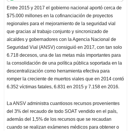
t
e
k
i
e
Entre 2015 y 2017 el gobierno nacional aportó cerca de
s
b
e
l
a
$75.000 millones en la cofinanciación de proyectos
A
o
d
d
p
o
I
s
regionales para el mejoramiento de la seguridad vial
p
k
n
que gracias al trabajo conjunto y sincronizado de
alcaldes y gobernadores con la Agencia Nacional de
Seguridad Vial (ANSV) consiguió en 2017, con tan solo
6.718 decesos, una de las metas más importantes para
la consolidación de una política pública soportada en la
descentralización como herramienta efectiva para
romper la creciente de muertos viales que en 2014 contó
6.352 víctimas fatales, 6.831 en 2015 y 7.158 en 2016.
La ANSV administra cuantiosos recursos provenientes
del 3% del recaudo de todo SOAT vendido en el país,
además del 1,5% de los recursos que se recaudan
cuando se realizan exámenes médicos para obtener o