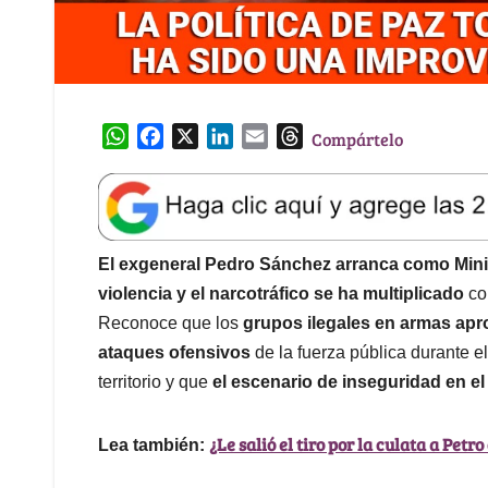
W
F
X
L
E
T
Compártelo
h
a
i
m
h
a
c
n
a
r
t
e
k
i
e
s
b
e
l
a
A
o
d
d
El exgeneral Pedro Sánchez arranca como Mini
p
o
I
s
violencia y el narcotráfico se ha multiplicado
co
p
k
n
Reconoce que los
grupos ilegales en armas apr
ataques ofensivos
de la fuerza pública durante el
territorio y que
el escenario de inseguridad en e
¿Le salió el tiro por la culata a Petr
Lea también: