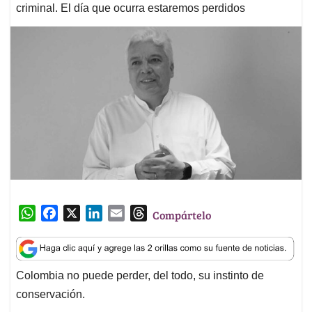
criminal. El día que ocurra estaremos perdidos
W
F
X
L
E
T
Compártelo
h
a
i
m
h
a
c
n
a
r
t
e
k
i
e
Colombia no puede perder, del todo, su instinto de
s
b
e
l
a
conservación.
A
o
d
d