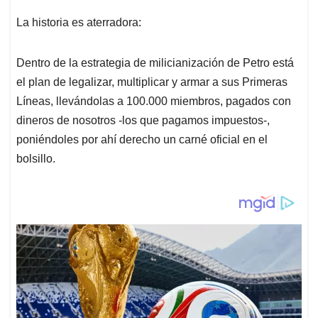
p
o
I
s
p
k
n
La historia es aterradora:
Dentro de la estrategia de milicianización de Petro está
el plan de legalizar, multiplicar y armar a sus Primeras
Líneas, llevándolas a 100.000 miembros, pagados con
dineros de nosotros -los que pagamos impuestos-,
poniéndoles por ahí derecho un carné oficial en el
bolsillo.