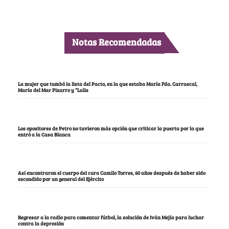
Notas Recomendadas
La mujer que tumbó la lista del Pacto, en la que estaba María Fda. Carrascal,
María del Mar Pizarro y “Lalis
Los opositores de Petro no tuvieron más opción que criticar la puerta por la que
entró a la Casa Blanca
Así encontraron el cuerpo del cura Camilo Torres, 60 años después de haber sido
escondido por un general del Ejército
Regresar a la radio para comentar fútbol, la solución de Iván Mejía para luchar
contra la depresión