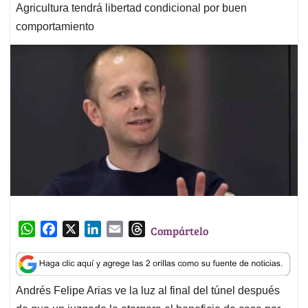
Agricultura tendrá libertad condicional por buen
comportamiento
W
F
X
L
E
T
Compártelo
h
a
i
m
h
a
c
n
a
r
t
e
k
i
e
Andrés Felipe Arias ve la luz al final del túnel después
s
b
e
l
a