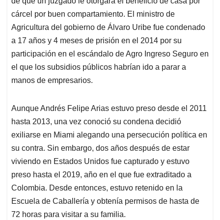
de que un juzgado le otorgara el beneficio de casa por
A
o
d
d
p
o
I
s
cárcel por buen compartamiento. El ministro de
p
k
n
Agricultura del gobierno de Álvaro Uribe fue condenado
a 17 años y 4 meses de prisión en el 2014 por su
participación en el escándalo de Agro Ingreso Seguro en
el que los subsidios públicos habrían ido a parar a
manos de empresarios.
Aunque Andrés Felipe Arias estuvo preso desde el 2011
hasta 2013, una vez conoció su condena decidió
exiliarse en Miami alegando una persecución política en
su contra. Sin embargo, dos años después de estar
viviendo en Estados Unidos fue capturado y estuvo
preso hasta el 2019, año en el que fue extraditado a
Colombia. Desde entonces, estuvo retenido en la
Escuela de Caballería y obtenía permisos de hasta de
72 horas para visitar a su familia.