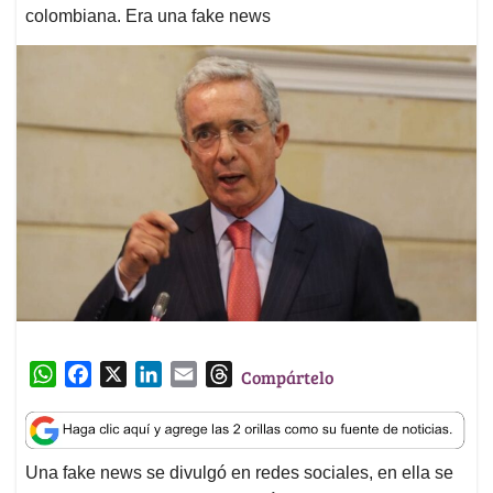
colombiana. Era una fake news
W
F
X
L
E
T
Compártelo
h
a
i
m
h
a
c
n
a
r
t
e
k
i
e
Una fake news se divulgó en redes sociales, en ella se
s
b
e
l
a