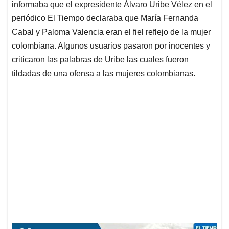
informaba que el expresidente Álvaro Uribe Vélez en el
A
o
d
d
p
o
I
s
periódico El Tiempo declaraba que María Fernanda
p
k
n
Cabal y Paloma Valencia eran el fiel reflejo de la mujer
colombiana. Algunos usuarios pasaron por inocentes y
criticaron las palabras de Uribe las cuales fueron
tildadas de una ofensa a las mujeres colombianas.