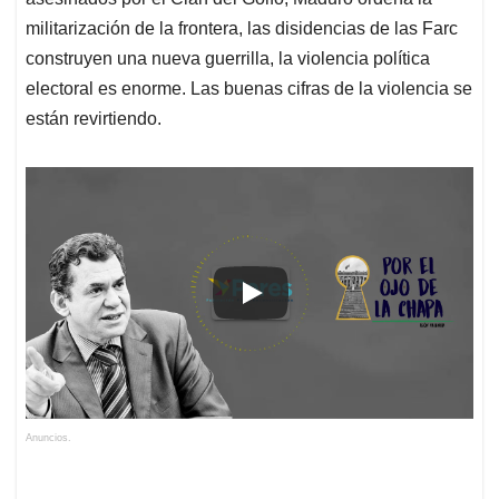
A
o
d
d
p
o
I
s
militarización de la frontera, las disidencias de las Farc
p
k
n
construyen una nueva guerrilla, la violencia política
electoral es enorme. Las buenas cifras de la violencia se
están revirtiendo.
Anuncios.