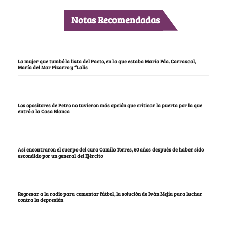
Notas Recomendadas
La mujer que tumbó la lista del Pacto, en la que estaba María Fda. Carrascal,
María del Mar Pizarro y “Lalis
Los opositores de Petro no tuvieron más opción que criticar la puerta por la que
entró a la Casa Blanca
Así encontraron el cuerpo del cura Camilo Torres, 60 años después de haber sido
escondido por un general del Ejército
Regresar a la radio para comentar fútbol, la solución de Iván Mejía para luchar
contra la depresión