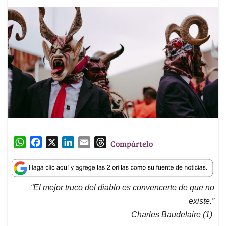
W
F
X
L
E
T
Compártelo
h
a
i
m
h
a
c
n
a
r
t
e
k
i
e
“El mejor truco del diablo es convencerte de que no
s
b
e
l
a
existe.”
A
o
d
d
p
o
I
s
Charles Baudelaire (1)