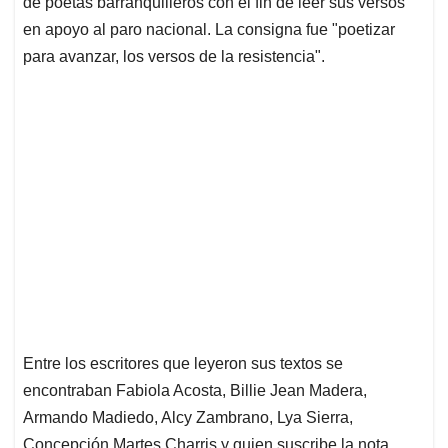
de poetas barranquilleros con el fin de leer sus versos
A
o
d
d
p
o
I
s
en apoyo al paro nacional. La consigna fue "poetizar
p
k
n
para avanzar, los versos de la resistencia".
Entre los escritores que leyeron sus textos se
encontraban Fabiola Acosta, Billie Jean Madera,
Armando Madiedo, Alcy Zambrano, Lya Sierra,
Concepción Martes Charris y quien suscribe la nota.