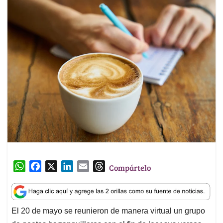
W
F
X
L
E
T
Compártelo
h
a
i
m
h
a
c
n
a
r
t
e
k
i
e
El 20 de mayo se reunieron de manera virtual un grupo
s
b
e
l
a