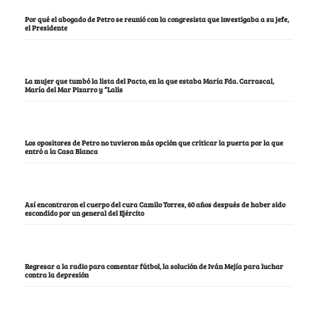
Por qué el abogado de Petro se reunió con la congresista que investigaba a su jefe,
el Presidente
La mujer que tumbó la lista del Pacto, en la que estaba María Fda. Carrascal,
María del Mar Pizarro y “Lalis
Los opositores de Petro no tuvieron más opción que criticar la puerta por la que
entró a la Casa Blanca
Así encontraron el cuerpo del cura Camilo Torres, 60 años después de haber sido
escondido por un general del Ejército
Regresar a la radio para comentar fútbol, la solución de Iván Mejía para luchar
contra la depresión