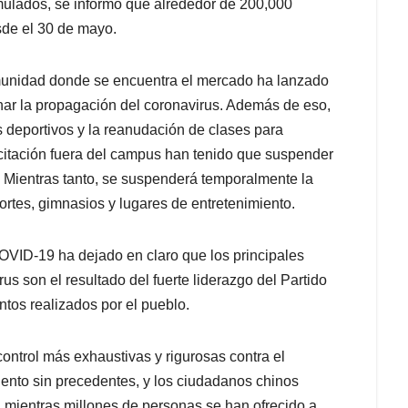
mulados, se informó que alrededor de 200,000
sde el 30 de mayo.
munidad donde se encuentra el mercado ha lanzado
enar la propagación del coronavirus. Además de eso,
s deportivos y la reanudación de clases para
acitación fuera del campus han tenido que suspender
s. Mientras tanto, se suspenderá temporalmente la
ortes, gimnasios y lugares de entretenimiento.
COVID-19 ha dejado en claro que los principales
irus son el resultado del fuerte liderazgo del Partido
tos realizados por el pueblo.
ontrol más exhaustivas y rigurosas contra el
nto sin precedentes, y los ciudadanos chinos
 mientras millones de personas se han ofrecido a