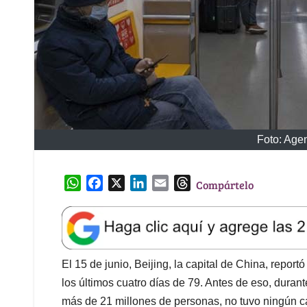
Foto: Age
W
F
X
L
E
T
Compártelo
h
a
i
m
h
a
c
n
a
r
t
e
k
i
e
s
b
e
l
a
A
o
d
d
El 15 de junio, Beijing, la capital de China, repor
p
o
I
s
los últimos cuatro días de 79. Antes de eso, duran
p
k
n
más de 21 millones de personas, no tuvo ningún c