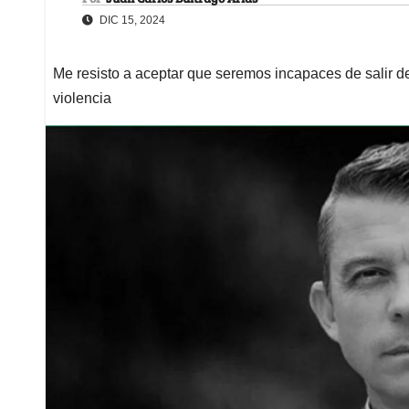
DIC 15, 2024
Me resisto a aceptar que seremos incapaces de salir de
violencia