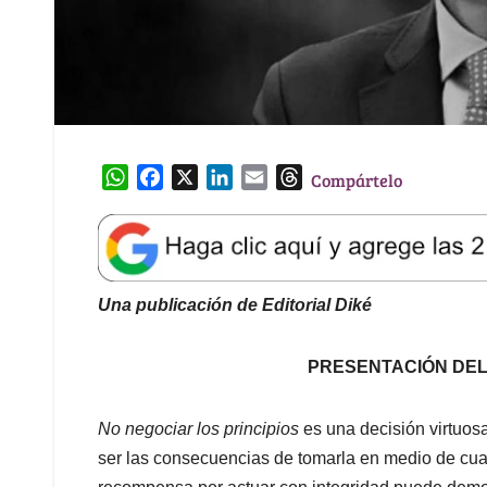
W
F
X
L
E
T
Compártelo
h
a
i
m
h
a
c
n
a
r
t
e
k
i
e
s
b
e
l
a
A
o
d
d
Una publicación de Editorial Diké
p
o
I
s
p
k
n
PRESENTACIÓN DE
No negociar los principios
es una decisión virtuosa
ser las consecuencias de tomarla en medio de cual