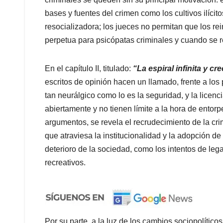
bases y fuentes del crimen como los cultivos ilícit
resocializadora; los jueces no permitan que los rei
perpetua para psicópatas criminales y cuando se res
En el capítulo II, titulado:
“
La espiral infinita y cr
escritos de opinión hacen un llamado, frente a los
tan neurálgico como lo es la seguridad, y la licen
abiertamente y no tienen límite a la hora de entorpe
argumentos, se revela el recrudecimiento de la crim
que atraviesa la institucionalidad y la adopción de 
deterioro de la sociedad, como los intentos de le
recreativos.
Por su parte, a la luz de los cambios sociopolítico