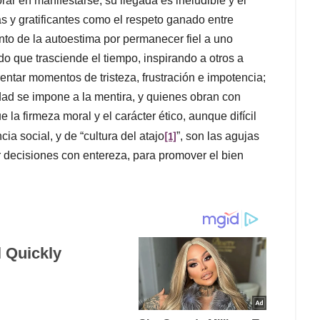
r en manifestarse, su llegada es ineludible y el
 y gratificantes como el respeto ganado entre
ento de la autoestima por permanecer fiel a uno
o que trasciende el tiempo, inspirando a otros a
entar momentos de tristeza, frustración e impotencia;
erdad se impone a la mentira, y quienes obran con
e la firmeza moral y el carácter ético, aunque difícil
[1]
ia social, y de “cultura del atajo
”, son las agujas
r decisiones con entereza, para promover el bien