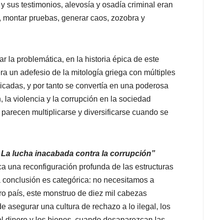
 sus testimonios, alevosía y osadía criminal eran
os, montar pruebas, generar caos, zozobra y
r la problemática, en la historia épica de este
ra un adefesio de la mitología griega con múltiples
licadas, y por tanto se convertía en una poderosa
, la violencia y la corrupción en la sociedad
n parecen multiplicarse y diversificarse cuando se
 La lucha inacabada contra la corrupción”
ca una reconfiguración profunda de las estructuras
 conclusión es categórica: no necesitamos a
ro país, este monstruo de diez mil cabezas
 asegurar una cultura de rechazo a lo ilegal, los
el dinero y los bienes, cuando desaparezcan las