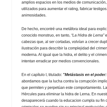
amplios espacios en los medios de comunicación, y
utilizados para aumentar el rating, fabricar testig
animosidades.
De hecho, encontré una metáfora ideal para explica
conocido monstruo, en tanto,
“La Hidra de Lerna”
e
cabezas que, al ser cortadas, volvían a crecer dup
ilustración para describir la complejidad del crimen
moderna. Al igual que la hidra, el delito y el crime
intentan erradicar por medios convencionales.
En el capítulo I, titulado:
"Metástasis en el poder:
abordamos que la lucha contra la corrupción impli
que permiten y perpetúan este comportamiento. La
Hércules para eliminar la hidra de Lerna. En nuest
desaparecerá cuando la educacion cumpla su fin de
criminales se queden sin su principal motivación: 