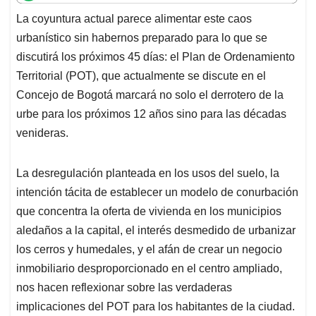
t
e
k
i
e
La coyuntura actual parece alimentar este caos
s
b
e
l
a
urbanístico sin habernos preparado para lo que se
A
o
d
d
p
o
I
s
discutirá los próximos 45 días: el Plan de Ordenamiento
p
k
n
Territorial (POT), que actualmente se discute en el
Concejo de Bogotá marcará no solo el derrotero de la
urbe para los próximos 12 años sino para las décadas
venideras.
La desregulación planteada en los usos del suelo, la
intención tácita de establecer un modelo de conurbación
que concentra la oferta de vivienda en los municipios
aledaños a la capital, el interés desmedido de urbanizar
los cerros y humedales, y el afán de crear un negocio
inmobiliario desproporcionado en el centro ampliado,
nos hacen reflexionar sobre las verdaderas
implicaciones del POT para los habitantes de la ciudad.