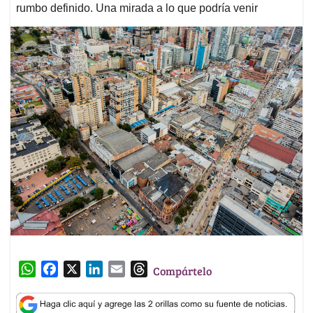
rumbo definido. Una mirada a lo que podría venir
W
F
X
L
E
T
Compártelo
h
a
i
m
h
a
c
n
a
r