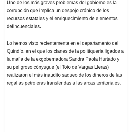
Uno de los más graves problemas del gobierno es la
s
b
e
l
a
corrupción que implica un despojo crónico de los
A
o
d
d
p
o
I
s
recursos estatales y el enriquecimiento de elementos
p
k
n
delincuenciales.
Lo hemos visto recientemente en el departamento del
Quindío, en el que los clanes de la politiquería ligados a
la mafia de la exgobernadora Sandra Paola Hurtado y
su peligroso cónyugue (el Toto de Vargas Lleras)
realizaron el más inaudito saqueo de los dineros de las
regalías petroleras transferidas a las arcas territoriales.