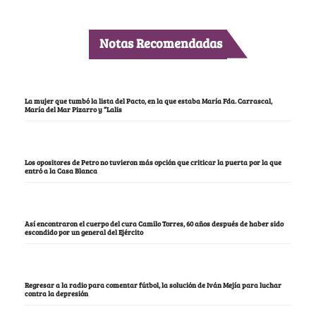
Notas Recomendadas
La mujer que tumbó la lista del Pacto, en la que estaba María Fda. Carrascal,
María del Mar Pizarro y “Lalis
Los opositores de Petro no tuvieron más opción que criticar la puerta por la que
entró a la Casa Blanca
Así encontraron el cuerpo del cura Camilo Torres, 60 años después de haber sido
escondido por un general del Ejército
Regresar a la radio para comentar fútbol, la solución de Iván Mejía para luchar
contra la depresión