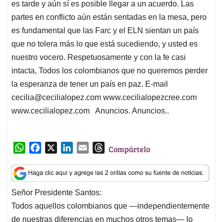
es tarde y aún sí es posible llegar a un acuerdo. Las
partes en conflicto aún están sentadas en la mesa, pero
es fundamental que las Farc y el ELN sientan un país
que no tolera más lo que está sucediendo, y usted es
nuestro vocero. Respetuosamente y con la fe casi
intacta, Todos los colombianos que no queremos perder
la esperanza de tener un país en paz. E-mail
cecilia@cecilialopez.com
www.cecilialopezcree.com
www.cecilialopez.com Anuncios. Anuncios..
W
F
X
L
E
T
Compártelo
h
a
i
m
h
a
c
n
a
r
t
e
k
i
e
Señor Presidente Santos:
s
b
e
l
a
Todos aquellos colombianos que­­ —independientemente
A
o
d
d
p
o
I
s
de nuestras diferencias en muchos otros temas­­— lo