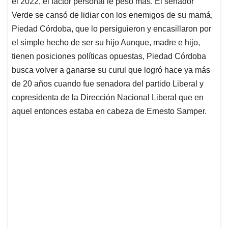
el 2022, el factor personal le pesó más. El senador
A
o
d
d
p
o
I
s
Verde se cansó de lidiar con los enemigos de su mamá,
p
k
n
Piedad Córdoba, que lo persiguieron y encasillaron por
el simple hecho de ser su hijo Aunque, madre e hijo,
tienen posiciones políticas opuestas, Piedad Córdoba
busca volver a ganarse su curul que logró hace ya más
de 20 años cuando fue senadora del partido Liberal y
copresidenta de la Dirección Nacional Liberal que en
aquel entonces estaba en cabeza de Ernesto Samper.