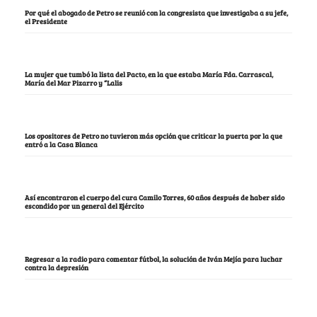
Por qué el abogado de Petro se reunió con la congresista que investigaba a su jefe,
el Presidente
La mujer que tumbó la lista del Pacto, en la que estaba María Fda. Carrascal,
María del Mar Pizarro y “Lalis
Los opositores de Petro no tuvieron más opción que criticar la puerta por la que
entró a la Casa Blanca
Así encontraron el cuerpo del cura Camilo Torres, 60 años después de haber sido
escondido por un general del Ejército
Regresar a la radio para comentar fútbol, la solución de Iván Mejía para luchar
contra la depresión