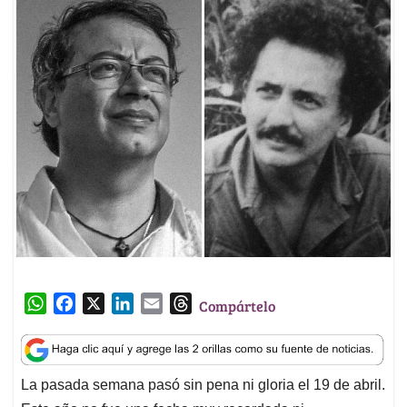
W
F
X
L
E
T
Compártelo
h
a
i
m
h
a
c
n
a
r
t
e
k
i
e
La pasada semana pasó sin pena ni gloria el 19 de abril.
s
b
e
l
a