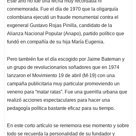
Este año no fue una fecha muy recordada ni
A
o
d
d
p
o
I
s
conmemorada. Fue el día de 1970 que la oligarquía
p
k
n
colombiana ejecutó un fraude monumental contra el
exgeneral Gustavo Rojas Pinilla, candidato de la
Alianza Nacional Popular (Anapo), partido político que
fundó en compañía de su hija María Eugenia.
Pero también fue el día escogido por Jaime Bateman y
un grupo de revolucionarios soñadores que en 1974
lanzaron el Movimiento 19 de abril (M-19) con una
campaña publicitaria muy particular promoviendo un
veneno para “matar ratas”. Fue una guerrilla urbana que
realizó acciones espectaculares para hacer una
pedagogía política bastante eficaz para su tiempo.
En este corto artículo se rememora ese momento y sobre
todo se recuerda la personalidad de su fundador y