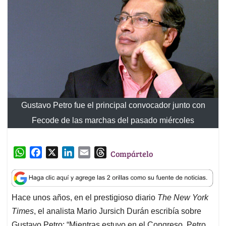
Gustavo Petro fue el principal convocador junto con
Fecode de las marchas del pasado miércoles
W
F
X
L
E
T
Compártelo
h
a
i
m
h
a
c
n
a
r
t
e
k
i
e
Hace unos años, en el prestigioso diario
The New York
s
b
e
l
a
Times
, el analista Mario Jursich Durán escribía sobre
A
o
d
d
p
o
I
s
Gustavo Petro: “Mientras estuvo en el Congreso, Petro