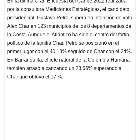
En la última Gran Encuesta del Caribe 2022 realizada
s
b
e
l
a
por la consultora Mediciones Estratégicas, el candidato
A
o
d
d
p
o
I
s
presidencial, Gustavo Petro, supera en intención de voto
p
k
n
Alex Char en 123 municipios de los 8 departamentos de
la Costa. Aunque el Atlántico ha sido el centro del fortín
político de la familia Char, Petro se posicionó en el
primer lugar con el 40,18% seguido de Char con el 24%.
En Barranquilla, el jefe natural de la Colombia Humana
también arrasó alcanzando un 23,66% superando a
Char que obtuvo el 17 %.