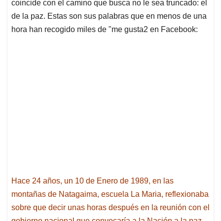
p
k
n
coincide con el camino que busca no le sea truncado: el
de la paz. Estas son sus palabras que en menos de una
hora han recogido miles de "me gusta2 en Facebook:
Hace 24 años, un 10 de Enero de 1989, en las
montañas de Natagaima, escuela La Maria, reflexionaba
sobre que decir unas horas después en la reunión con el
gobierno nacional que convocaría a la Nación a la paz.