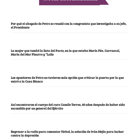
Por qué el abogado de Petro se reunió con la congresista que investigaba a su jefe,
el Presidente
La mujer que tumbó la lista del Pacto, en la que estaba María Fda. Carrascal,
María del Mar Pizarro y “Lalis
Los opositores de Petro no tuvieron más opción que criticar la puerta por la que
entró a la Casa Blanca
Así encontraron el cuerpo del cura Camilo Torres, 60 años después de haber sido
escondido por un general del Ejército
Regresar a la radio para comentar fútbol, la solución de Iván Mejía para luchar
contra la depresión