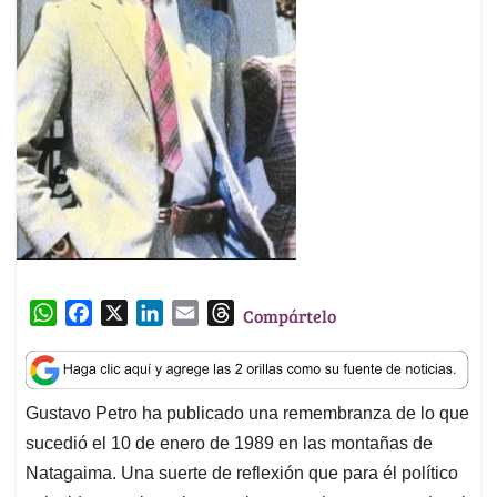
W
F
X
L
E
T
Compártelo
h
a
i
m
h
a
c
n
a
r
t
e
k
i
e
Gustavo Petro ha publicado una remembranza de lo que
s
b
e
l
a
sucedió el 10 de enero de 1989 en las montañas de
A
o
d
d
p
o
I
s
Natagaima. Una suerte de reflexión que para él político