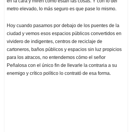
en la cara y miren cómo están las cosas. Y con lo del
A
o
d
d
p
o
I
s
metro elevado, lo más seguro es que pase lo mismo.
p
k
n
Hoy cuando pasamos por debajo de los puentes de la
ciudad y vemos esos espacios públicos convertidos en
vividero de indigentes, centros de reciclaje de
cartoneros, baños públicos y espacios sin luz propicios
para los atracos, no entendemos cómo el señor
Peñalosa con el único fin de llevarle la contraria a su
enemigo y crítico político lo contrató de esa forma.