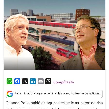
W
F
X
L
E
T
Compártelo
h
a
i
m
h
a
c
n
a
r
t
e
k
i
e
Cuando Petro habló de aguacates se le murieron de risa
s
b
e
l
a