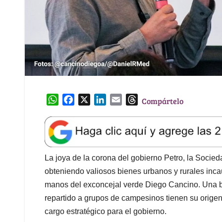
W
F
X
L
E
T
Compártelo
h
a
i
m
h
a
c
n
a
r
t
e
k
i
e
s
b
e
l
a
A
o
d
d
La joya de la corona del gobierno Petro, la Socie
p
o
I
s
obteniendo valiosos bienes urbanos y rurales inc
p
k
n
manos del exconcejal verde Diego Cancino. Una bue
repartido a grupos de campesinos tienen su origen
cargo estratégico para el gobierno.