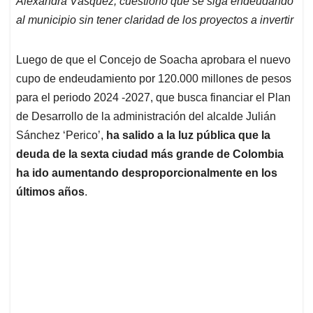
Alexandra Vásquez, cuestionó que se siga endeudando
A
o
d
d
p
o
I
s
al municipio sin tener claridad de los proyectos a invertir
p
k
n
Luego de que el Concejo de Soacha aprobara el nuevo
cupo de endeudamiento por 120.000 millones de pesos
para el periodo 2024 -2027, que busca financiar el Plan
de Desarrollo de la administración del alcalde Julián
Sánchez ‘Perico’,
ha salido a la luz pública que la
deuda de la sexta ciudad más grande de Colombia
ha ido aumentando desproporcionalmente en los
últimos años
.