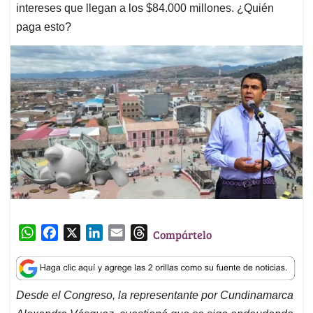
intereses que llegan a los $84.000 millones. ¿Quién
paga esto?
W
F
X
L
E
T
Compártelo
h
a
i
m
h
a
c
n
a
r
t
e
k
i
e
Desde el Congreso, la representante por Cundinamarca
s
b
e
l
a