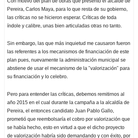
Con motivo del plan de obras que presentó el alcalde de
s
b
e
l
a
Pereira, Carlos Maya, para lo que resta de su gobierno,
A
o
d
d
p
o
I
s
las críticas no se hicieron esperar. Críticas de toda
p
k
n
índole y calibre, unas bien articuladas otras no tanto.
Sin embargo, las que más inquietud me causaron fueron
las referentes a los mecanismos de financiación de este
plan pues, nuevamente la administración municipal se
abstiene de usar el mecanismo de la "valorización" para
su financiación y lo celebro.
Pero para entender las críticas, debemos remitirnos al
año 2015 en el cual durante la campaña a la alcaldía de
Pereira, el entonces candidato Juan Pablo Gallo,
prometió que reembolsaría el cobro por valorización que
se había hecho, esto en virtud a que el dicho proyecto
de valorización habría sido demandando y con éxito, por